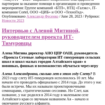
партнерам за оказание помощи в организации и проведении
мероприятия: Группе компаний «БТП», НТЦ «Галэкс», IT-
компании Cortel, ООО «ЦИБ» и ООО «ТехноГид».
Опубликовано
Александр Фесенко
/
June 28, 2023
/
Рубрики:
Новости 2023
Интервью с Аленой Митиной,
руководителем проекта ИТ-
Тимуровцы
Алена Митина директор АНО ЦПР ОАШ, руководитель
«Проекта Сетевые лаборатории ИТ-тимуровцев сельских
школ и школ малых городов Алтайского края» о
новинках, фишках и возможностях обучаться через игру
Алена Александровна, сколько лет в этом году Слету?
В
2023 году слету ИТ-тимуровцев исполнилось 10 лет. Мы
начали его проводить официально с 2014 года. До этого у нас
были встречи. Мы их называли проектировочными
семинарами, стратегическими сессиями. Но Слет, как
название, у нас родился в 2014 году в маленьком селе
Алтайского края со звучным названием Ая – начало и
окончание русского алфавита.