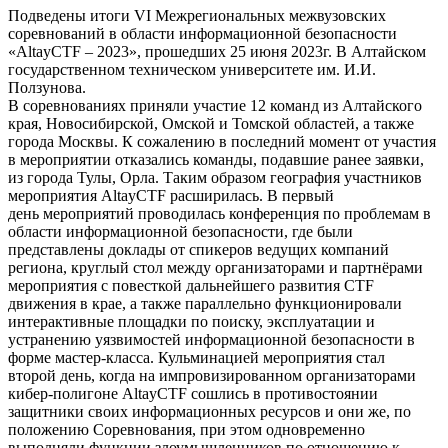
Подведены итоги VI Межрегиональных межвузовских
соревнований в области информационной безопасности
«AltayCTF – 2023», прошедших 25 июня 2023г. В Алтайском
государственном техническом университете им. И.И.
Ползунова.
В соревнованиях приняли участие 12 команд из Алтайского
края, Новосибирской, Омской и Томской областей, а также
города Москвы. К сожалению в последний момент от участия
в мероприятии отказались команды, подавшие ранее заявки,
из города Тулы, Орла. Таким образом география участников
мероприятия AltayCTF расширилась. В первый
день мероприятий проводилась конференция по проблемам в
области информационной безопасности, где были
представлены доклады от спикеров ведущих компаний
региона, круглый стол между организаторами и партнёрами
мероприятия с повесткой дальнейшего развития CTF
движения в крае, а также параллельно функционировали
интерактивные площадки по поиску, эксплуатации и
устранению уязвимостей информационной безопасности в
форме мастер-класса. Кульминацией мероприятия стал
второй день, когда на импровизированном организаторами
кибер-полигоне AltayCTF сошлись в противостоянии
защитники своих информационных ресурсов и они же, по
положению Соревнования, при этом одновременно
выполняли функции злоумышленников по отношению к