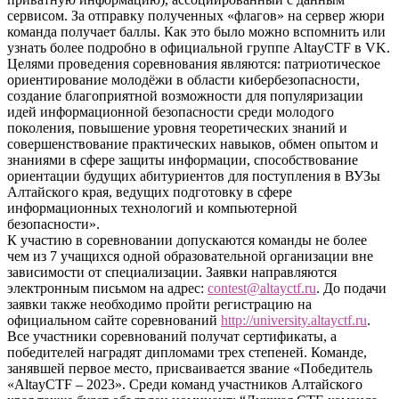
сервисом. За отправку полученных «флагов» на сервер жюри
команда получает баллы. Как это было можно вспомнить или
узнать более подробно в официальной группе AltayCTF в VK.
Целями проведения соревнования являются: патриотическое
ориентирование молодёжи в области кибербезопасности,
создание благоприятной возможности для популяризации
идей информационной безопасности среди молодого
поколения, повышение уровня теоретических знаний и
совершенствование практических навыков, обмен опытом и
знаниями в сфере защиты информации, способствование
ориентации будущих абитуриентов для поступления в ВУЗы
Алтайского края, ведущих подготовку в сфере
информационных технологий и компьютерной
безопасности».
К участию в соревновании допускаются команды не более
чем из 7 учащихся одной образовательной организации вне
зависимости от специализации. Заявки направляются
электронным письмом на адрес:
contest@altayctf.ru
. До подачи
заявки также необходимо пройти регистрацию на
официальном сайте соревнований
http://university.altayctf.ru
.
Все участники соревнований получат сертификаты, а
победителей наградят дипломами трех степеней. Команде,
занявшей первое место, присваивается звание «Победитель
«AltayCTF – 2023». Среди команд участников Алтайского