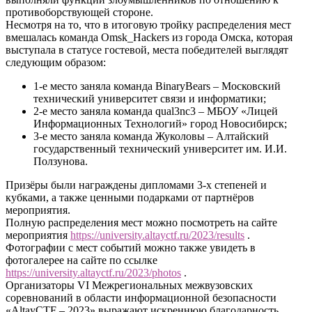
противоборствующей стороне.
Несмотря на то, что в итоговую тройку распределения мест
вмешалась команда Omsk_Hackers из города Омска, которая
выступала в статусе гостевой, места победителей выглядят
следующим образом:
1-е место заняла команда BinaryBears – Московский
технический университет связи и информатики;
2-е место заняла команда qual3nc3 – МБОУ «Лицей
Информационных Технологий» город Новосибирск;
3-е место заняла команда Жуколовы – Алтайский
государственный технический университет им. И.И.
Ползунова.
Призёры были награждены дипломами 3-х степеней и
кубками, а также ценными подарками от партнёров
мероприятия.
Полную распределения мест можно посмотреть на сайте
мероприятия
https://university.altayctf.ru/2023/results
.
Фотографии с мест событий можно также увидеть в
фотогалерее на сайте по ссылке
https://university.altayctf.ru/2023/photos
.
Организаторы VI Межрегиональных межвузовских
соревнований в области информационной безопасности
«AltayCTF – 2023» выражают искреннюю благодарность