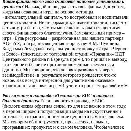
Какие фишки этого года считаете наиболее успешными и
ценными?
На каждой площадке есть своя фишка. Допустим,
когда мы осваивали игры на основе матрицы
«интеллектуальный капитал», то востребовали и воспитывали
ценность знаний. Не информации, а именно знаний, того, что
есть внутри и того, чем ты можешь пользоваться, достигая
своего финансового благополучия. Замечательный пример –
игра «Будь ресурсным», разработанная для нашего партнера
AGenYZ, и игра, посвященная творчеству В.М. Шукшина.
Когда мы обсуждали театральную постановку «Игра в Черное
и Белое» (спектакль от театральной студии «Праздник» ЦДТ
Центрального района г. Барнаула прим.), то пришли к выводу,
что черное и белое не противоположенные элементы, а
единство. Мы говорили, что человек развивается через
взаимодействие, в результате которого рождается что-то
новое. Как всегда интересной для участников оказалась
традиционная деловая игра «Изучи интернет – управляй им!»
Расскажите о площадке «Технологии БОС и анализа
больших данных»
Если говорить о площадке БОС
(биологическая обратная связь), то для нас важно в этом году,
в период широкой популяризации моды на искусственный
интеллект, сохранить понимание ценности самого человека.
Мы говорим об инструментах, профессиях, навыках,
программных продуктах и о самом человеке. Чтобы человек