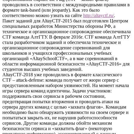
проводились в соответствии с международными правилами в
формате task-based (или jeopardy). Как это было
соответственно можно узнать на сайте
http://altayctf.ru/
.
Пакет заданий для AltayCTF-2015 был подготовлен Центром
специальных разработок Министерства обороны РФ, а
техническое и организационное сопровождение обеспечивала
CTF команда АлтГТУ. В феврале 2016г. CTF команда АлтГТУ
стала разработчиком заданий и обеспечила техническое и
организационное сопровождение соревнований для
школьников и учащихся профессиональных учебных
организаций «AltaySchoolCTF», а в мае соревнований в
области информационной безопасности «AltayCTF-2016» для
студентов высших учебных заведений.
AltayCTF-2018 уже проводились в формате классического
CTF – attack-defense: команда получает от жюри сервер с
предустановленным набором уязвимостей. На момент начала
игры сервера команд идентичны. Задачи участников:
поддерживать свои сервисы в рабочем состоянии,
предотвращая попытки вторжения и проводить атаки на
сервера других команд с целью «захвата флагов». Командам
необходимо было обнаружить уязвимости на своем сервере и
попытаться закрыть их, не нарушив работоспособности
сервисов. Другие команды должны обойти механизм
безопасности сервиса и «захватить флаг» (некоторую
приватную информацию), ассоциированный с данным