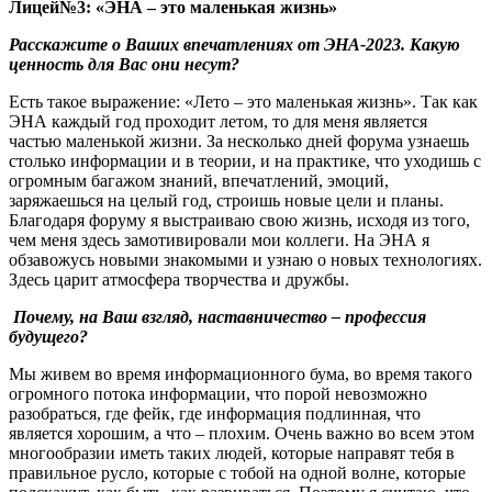
Лицей№3: «ЭНА – это маленькая жизнь»
Расскажите о Ваших впечатлениях от ЭНА-2023. Какую
ценность для Вас они несут?
Есть такое выражение: «Лето – это маленькая жизнь». Так как
ЭНА каждый год проходит летом, то для меня является
частью маленькой жизни. За несколько дней форума узнаешь
столько информации и в теории, и на практике, что уходишь с
огромным багажом знаний, впечатлений, эмоций,
заряжаешься на целый год, строишь новые цели и планы.
Благодаря форуму я выстраиваю свою жизнь, исходя из того,
чем меня здесь замотивировали мои коллеги. На ЭНА я
обзавожусь новыми знакомыми и узнаю о новых технологиях.
Здесь царит атмосфера творчества и дружбы.
Почему, на Ваш взгляд, наставничество – профессия
будущего?
Мы живем во время информационного бума, во время такого
огромного потока информации, что порой невозможно
разобраться, где фейк, где информация подлинная, что
является хорошим, а что – плохим. Очень важно во всем этом
многообразии иметь таких людей, которые направят тебя в
правильное русло, которые с тобой на одной волне, которые