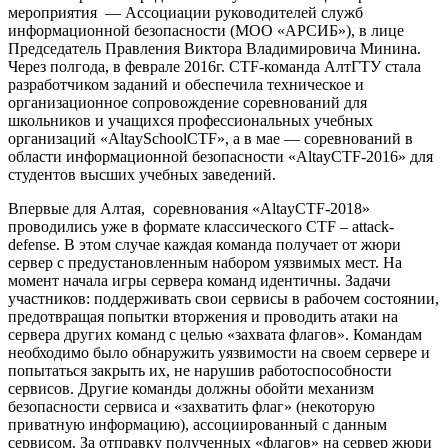
мероприятия — Ассоциации руководителей служб
информационной безопасности (МОО «АРСИБ»), в лице
Председатель Правления Виктора Владимировича Минина.
Через полгода, в феврале 2016г. CTF-команда АлтГТУ стала
разработчиком заданий и обеспечила техническое и
организационное сопровождение соревнований для
школьников и учащихся профессиональных учебных
организаций «AltaySchoolCTF», а в мае — соревнований в
области информационной безопасности «AltayCTF-2016» для
студентов высших учебных заведений.
Впервые для Алтая, соревнования «AltayCTF-2018»
проводились уже в формате классического CTF – attack-
defense. В этом случае каждая команда получает от жюри
сервер с предустановленным набором уязвимых мест. На
момент начала игры сервера команд идентичны. Задачи
участников: поддерживать свои сервисы в рабочем состоянии,
предотвращая попытки вторжения и проводить атаки на
сервера других команд с целью «захвата флагов». Командам
необходимо было обнаружить уязвимости на своем сервере и
попытаться закрыть их, не нарушив работоспособности
сервисов. Другие команды должны обойти механизм
безопасности сервиса и «захватить флаг» (некоторую
приватную информацию), ассоциированный с данным
сервисом. За отправку полученных «флагов» на сервер жюри