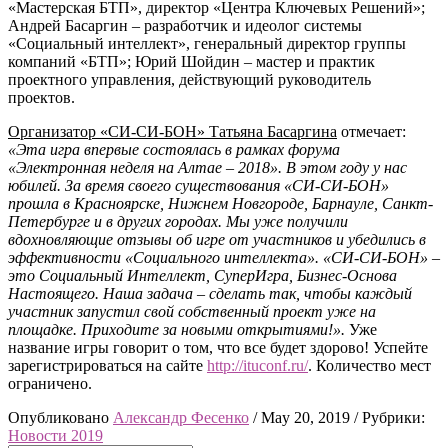
«Мастерская БТП», директор «Центра Ключевых Решений»;
Андрей Басаргин – разработчик и идеолог системы
«Социальный интеллект», генеральный директор группы
компаний «БТП»; Юрий Шойдин – мастер и практик
проектного управления, действующий руководитель
проектов.
Организатор «СИ-СИ-БОН» Татьяна Басаргина
отмечает:
«Эта игра впервые состоялась в рамках форума
«Электронная неделя на Алтае
–
2018». В этом году у нас
юбилей. За время своего существования
«СИ-СИ-БОН»
прошла в Красноярске, Нижнем Новгороде, Барнауле, Санкт-
Петербурге и в других городах. Мы уже получили
вдохновляющие отзывы об игре от участников и убедились в
эффективности «Социального интеллекта». «СИ-СИ-БОН»
–
это Социальный Интеллект, СуперИгра, Бизнес-Основа
Настоящего. Наша задача
–
сделать так, чтобы каждый
участник запустил свой собственный проект уже на
площадке. Приходите за новыми открытиями!».
Уже
название игры говорит о том, что все будет здорово! Успейте
зарегистрироваться на сайте
http://ituconf.ru/
. Количество мест
ограничено.
Опубликовано
Александр Фесенко
/
May 20, 2019
/
Рубрики:
Новости 2019