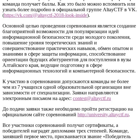
команда получает баллы. Как это было можно вспомнить или
узнать более подробно в официальной группе AltayCTF в VK.
(
https://vk.com/@altayctf-2018-look-inside
).
Основной целью проведения соревнования является создание
благоприятной возможности для популяризации идей
информационной безопасности среди молодого поколения,
повышение уровня теоретических знаний и
совершенствование практических навыков, обмен опытом и
знаниями в сфере защиты информации, способствование
ориентации будущих абитуриентов для поступления в вузы
Алтайского края, ведущие подготовку в сфере
информационных технологий и компьютерной безопасности.
К участию в соревновании допускаются команды не более
чем из 7 учащихся одной образовательной организации вне
зависимости от специализации. Заявки направляются
электронным письмом на адрес:
contest@altayctf.ru
До подачи заявки также необходимо пройти регистрацию на
официальном сайте соревнований
http://university.altayctf.ru
.
Все участники соревнований получат сертификаты, а
победителей наградят дипломами трех степеней. Команде,
занявшей первое место, присваивается звание «Победитель