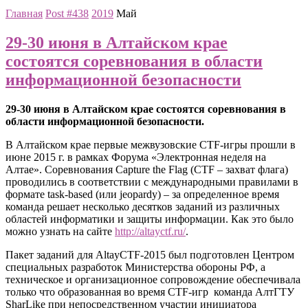
Главная
Post #438
2019
Май
29-30 июня в Алтайском крае
состоятся соревнования в области
информационной безопасности
29-30 июня в Алтайском крае состоятся соревнования в
области информационной
безопасности.
В Алтайском крае первые межвузовские CTF-игры прошли в
июне 2015 г. в рамках Форума «Электронная неделя на
Алтае». Соревнования Capture the Flag (CTF – захват флага)
проводились в соответствии с международными правилами в
формате task-based (или jeopardy) – за определенное время
команда решает несколько десятков заданий из различных
областей информатики и защиты информации. Как это было
можно узнать на сайте
http://altayctf.ru/
.
Пакет заданий для AltayCTF-2015 был подготовлен Центром
специальных разработок Министерства обороны РФ, а
техническое и организационное сопровождение обеспечивала
только что образованная во время CTF-игр команда АлтГТУ
SharLike при непосредственном участии инициатора