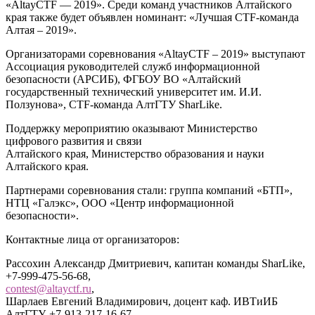
«AltayCTF — 2019». Среди команд участников Алтайского
края также будет объявлен номинант: «Лучшая CTF-команда
Алтая – 2019».
Организаторами соревнования «AltayCTF – 2019» выступают
Ассоциация руководителей служб информационной
безопасности (АРСИБ), ФГБОУ ВО «Алтайский
государственный технический университет им. И.И.
Ползунова», CTF-команда АлтГТУ SharLike.
Поддержку мероприятию оказывают Министерство
цифрового развития и связи
Алтайского края, Министерство образования и науки
Алтайского края.
Партнерами соревнования стали: группа компаний «БТП»,
НТЦ «Галэкс», ООО «Центр информационной
безопасности».
Контактные лица от организаторов:
Рассохин Александр Дмитриевич, капитан команды SharLike,
+7-999-475-56-68,
contest@altayctf.ru
,
Шарлаев Евгений Владимирович, доцент каф. ИВТиИБ
АлтГТУ, +7-913-217-16-67